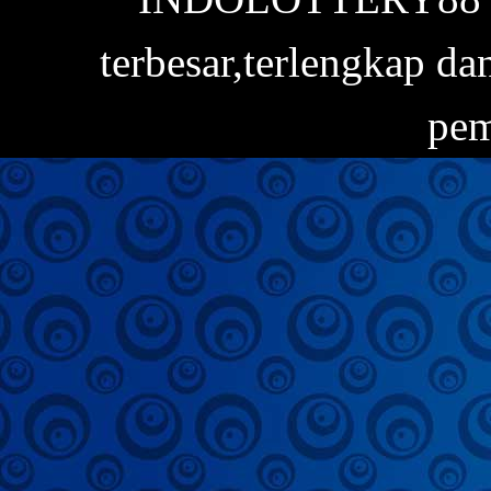
terbesar,terlengkap d
pem