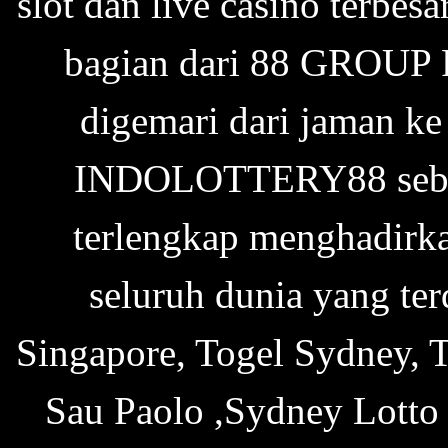
slot dan live casino terbe
bagian dari 88 GROUP P
digemari dari jaman ke
INDOLOTTERY88 sebaga
terlengkap menghadirka
seluruh dunia yang ter
Singapore, Togel Sydney, 
Sau Paolo ,Sydney Lotto 