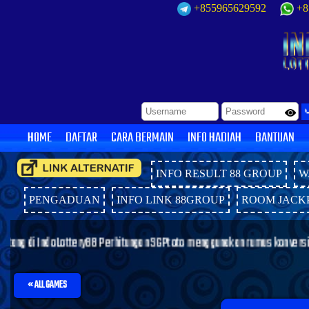
+855965629592
+8
HOME
DAFTAR
CARA BERMAIN
INFO HADIAH
BANTUAN
INFO RESULT 88 GROUP
W
PENGADUAN
INFO LINK 88GROUP
ROOM JACK
ery88 Perhitungan SGPtoto menggunakan rumus konversi lama
« ALL GAMES