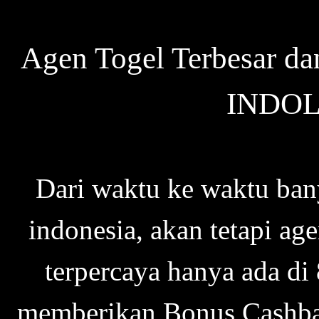
Agen Togel Terbesar dan
INDO
Dari waktu ke waktu ban
indonesia, akan tetapi ag
terpercaya hanya ada d
memberikan Bonus Cashba